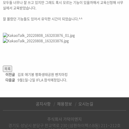
모두들 너무나 잘 쓰고 있지만 그래도 혹시 모르는 기능이 있을까해서 교육신청해 사무
실에서 교육받았습니다.
잘 몰랐던 기능들도 있어서 유익한 시간이 되었습니다.^^
이전글
김포 애기봉 평화생태공원 벤치마킹
다음글
9월1일~2일 IFLA 참석예정입니다.
공지사항
채용정보
오시는길
주식회사 가덕이엔지
경기도 성남시 분당구 판교역로 230 (삼환하이펙스B동) 211~212호