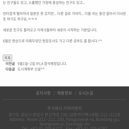
는 친구들도 있고, 소홀했던 가정에 충성하는 친구도 있고...
안타깝게 떨어져서 일본은 못 갔지만... 다른 걸로 가야지... 다들 쉬는 동안 알아서 다녀온
듯 하기도 하구요.ㅋㅋㅋ
새로운 친구도 들어오고 이제 6월부터 새로이 시작하는 기분입니다.
6월은 현상으로 미뤄두었던 현장조사도 가고 다른 공부도 좀 합시다.^^
이전글
9월1일~2일 IFLA 참석예정입니다.
다음글
도시계획부 신설^^
공지사항
채용정보
오시는길
주식회사 가덕이엔지
경기도 성남시 분당구 판교역로 230 (삼환하이펙스B동) 211~212호
Address : Room 211~212, 230, Pangyoyeok-ro, Bundang-gu,
Seongnam-si, Gyeonggi-do
Tel : +82-31-705-6277
Fax : +82-31-705-6287