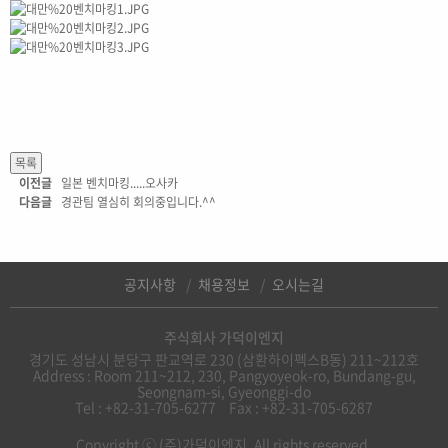
이전글
일본 벤치마킹.....오사카
다음글
경관팀 열심히 회의중입니다.^^
공지사항
채용정보
오시는길
주식회사 가덕이엔지
경기도 성남시 분당구 판교역로 230 (삼환하이펙스B동) 211~212호
Address : Room 211~212, 230, Pangyoyeok-ro, Bundang-gu,
Seongnam-si, Gyeonggi-do
Tel : +82-31-705-6277
Fax : +82-31-705-6287
Copyright ⓒ (주)가덕이엔지, All rights reserved.