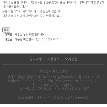
이제야 글을 올리네요... 3월과 4월 경관부 신입사원 김나래씨와 조경부 경력사원 강성재
씨가 들어왔습니다.^^
두분이 들어와서 저희 회사가 더욱 든든해 졌습니다.
더욱더 의미 있고 재미있는 회사 같이 만들어가요..
이전글
사무실 부분 리모델링 끝~~
다음글
사무실 이전한지 1년이 되어가네요^^
공지사항
채용정보
오시는길
주식회사 가덕이엔지
경기도 성남시 분당구 판교역로 230 (삼환하이펙스B동) 211~212호
Address : Room 211~212, 230, Pangyoyeok-ro, Bundang-gu,
Seongnam-si, Gyeonggi-do
Tel : +82-31-705-6277
Fax : +82-31-705-6287
Copyright ⓒ (주)가덕이엔지, All rights reserved.