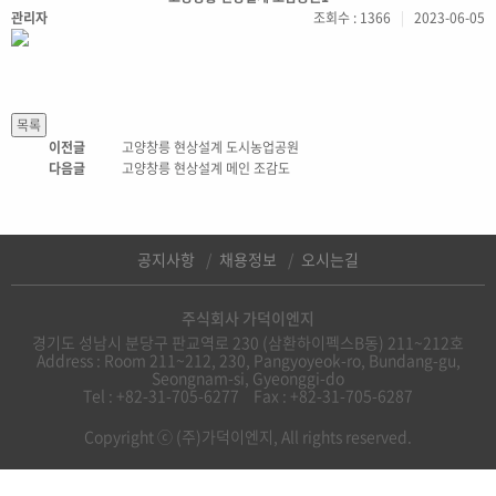
관리자
조회수 : 1366
|
2023-06-05
이전글
고양창릉 현상설계 도시농업공원
다음글
고양창릉 현상설계 메인 조감도
공지사항
채용정보
오시는길
주식회사 가덕이엔지
경기도 성남시 분당구 판교역로 230 (삼환하이펙스B동) 211~212호
Address : Room 211~212, 230, Pangyoyeok-ro, Bundang-gu,
Seongnam-si, Gyeonggi-do
Tel : +82-31-705-6277
Fax : +82-31-705-6287
Copyright ⓒ (주)가덕이엔지, All rights reserved.