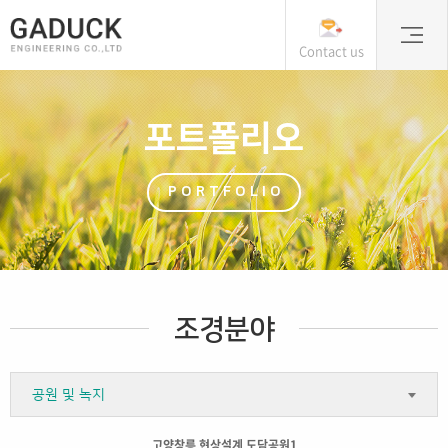
Contact us
포트폴리오
PORTFOLIO
조경분야
공원 및 녹지
고양창릉 현상설계 도담공원1