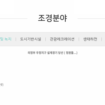
조경분야
 및 녹지
도시기반시설
관광레크레이션
생태하천
의정부 우정지구 설계경기 당선 ( 정원들...)
셋)